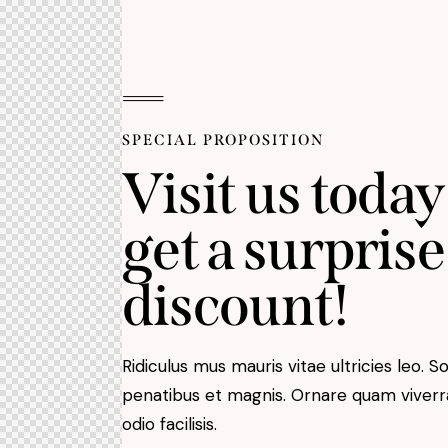
SPECIAL PROPOSITION
Visit us toda
get a surprise
discount!
Ridiculus mus mauris vitae ultricies leo. S
penatibus et magnis. Ornare quam viverra 
odio facilisis.