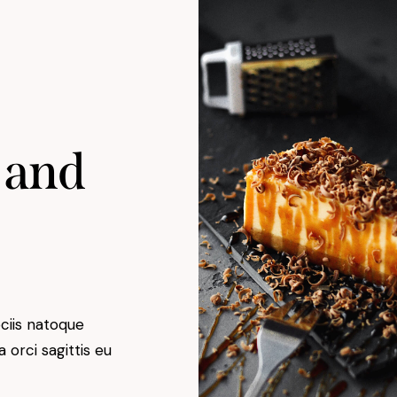
y and
ociis natoque
orci sagittis eu