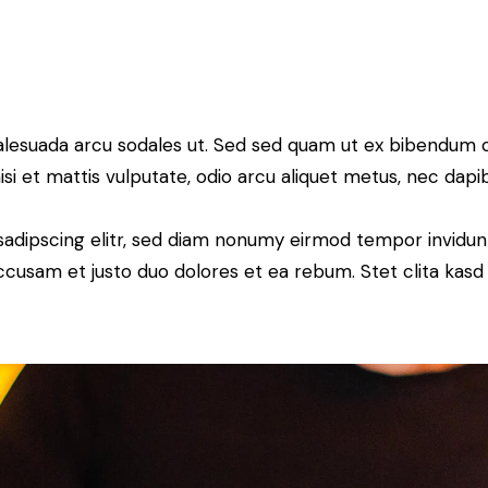
alesuada arcu sodales ut. Sed sed quam ut ex bibendum 
si et mattis vulputate, odio arcu aliquet metus, nec dapibu
sadipscing elitr, sed diam nonumy eirmod tempor invidun
accusam et justo duo dolores et ea rebum. Stet clita kas