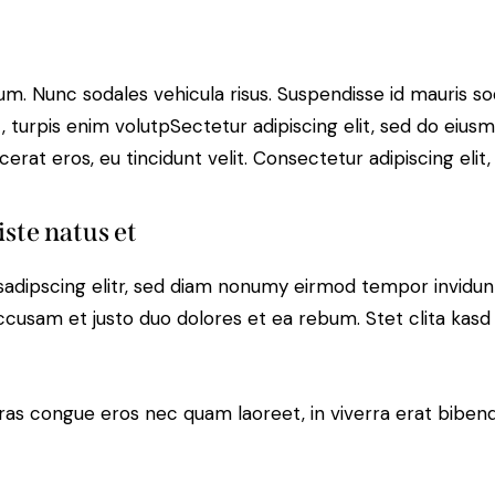
lum. Nunc sodales vehicula risus. Suspendisse id mauris sod
t, turpis enim volutpSectetur adipiscing elit, sed do eius
erat eros, eu tincidunt velit. Consectetur adipiscing elit, 
iste natus et
sadipscing elitr, sed diam nonumy eirmod tempor invidun
accusam et justo duo dolores et ea rebum. Stet clita kas
ras congue eros nec quam laoreet, in viverra erat bibend