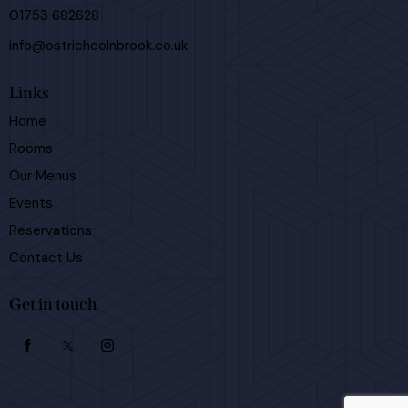
01753 682628
info@ostrichcolnbrook.co.uk
Links
Home
Rooms
Our Menus
Events
Reservations
Contact Us
Get in touch