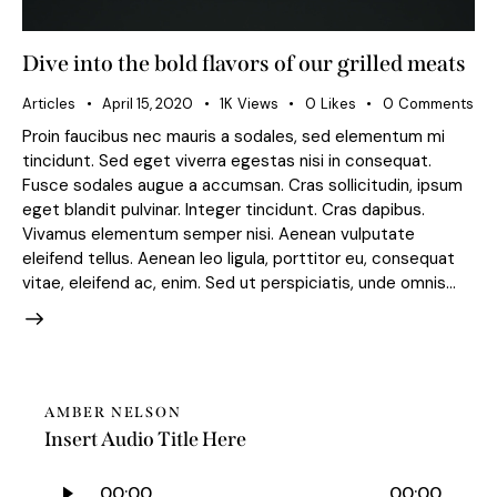
Dive into the bold flavors of our grilled meats
Articles
April 15, 2020
1K
Views
0
Likes
0
Comments
Proin faucibus nec mauris a sodales, sed elementum mi
tincidunt. Sed eget viverra egestas nisi in consequat.
Fusce sodales augue a accumsan. Cras sollicitudin, ipsum
eget blandit pulvinar. Integer tincidunt. Cras dapibus.
Vivamus elementum semper nisi. Aenean vulputate
eleifend tellus. Aenean leo ligula, porttitor eu, consequat
vitae, eleifend ac, enim. Sed ut perspiciatis, unde omnis…
AMBER NELSON
Insert Audio Title Here
Audio
00:00
00:00
Player