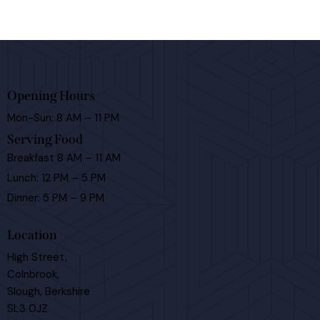
Opening Hours
Mon-Sun: 8 AM – 11 PM
Serving Food
Breakfast 8 AM – 11 AM
Lunch: 12 PM – 5 PM
Dinner: 5 PM – 9 PM
Location
High Street,
Colnbrook,
Slough, Berkshire
SL3 0JZ